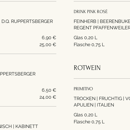
DRINK PINK ROSÉ
FEINHERB | BEERENBUKETT SCHMELZIG | SAFTI
REGENT PFAFFENWEILE
6,90 €
Glas 0,20 L
25,00 €
Flasche 0,75 L
ROTWEIN
PRIMITIVO
6,50 €
24,00 €
TROCKEN | FRUCHTIG | V
APULIEN | ITALIEN
Glas 0,20 L
Flasche 0,75 L
BINETT